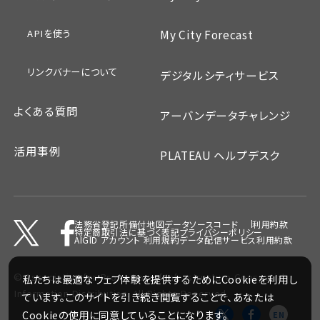
APIを使う
My City Forecast
リンクバナーについて
デジタルシティサービス
よくある質問
アーバンデータチャレンジ
活用事例
PLATEAU ヘルプデスク
法務省登記所備付地図データ
ソースコード
利用約款
特定商取引法に基づく表記
プライバシーポリシー
AIGID アカウント 利用規約
データ配信サービス利用約款
©
Association for Promotion of Infrastructure Geospatial
私たちは最適なウェブ体験を提供するためにCookieを利用し
Information Distribution.
All Rights Reserved.
ています。このサイトを引き続き閲覧することで、あなたは
Cookieの使用に同意していることになります。
EN