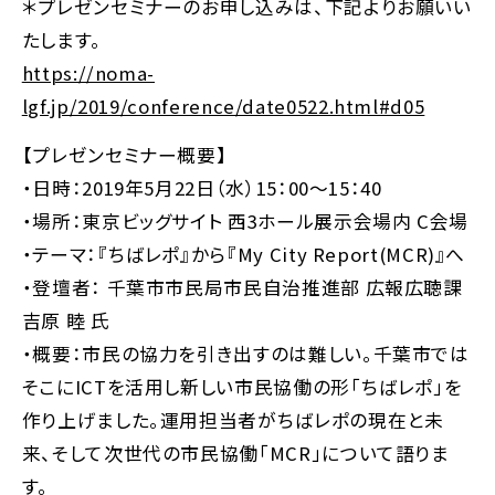
＊プレゼンセミナーのお申し込みは、下記よりお願いい
たします。
https://noma-
lgf.jp/2019/conference/date0522.html#d05
【プレゼンセミナー概要】
・日時：2019年5月22日（水）15：00～15：40
・場所：東京ビッグサイト 西3ホール展示会場内 C会場
・テーマ：『ちばレポ』から『My City Report(MCR)』へ
・登壇者： 千葉市市民局市民自治推進部 広報広聴課
吉原 睦 氏
・概要：市民の協力を引き出すのは難しい。千葉市では
そこにICTを活用し新しい市民協働の形「ちばレポ」を
作り上げました。運用担当者がちばレポの現在と未
来、そして次世代の市民協働「MCR」について語りま
す。