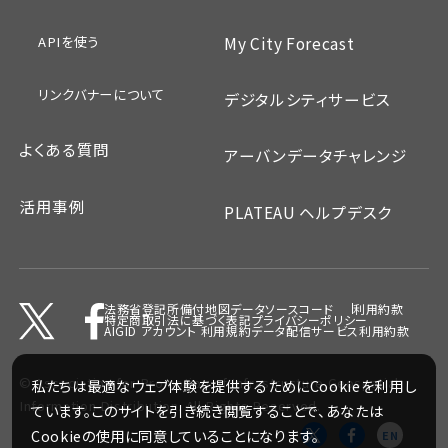
APIを使う
My City Forecast
リンクバナーについて
デジタルシティサービス
よくある質問
アーバンデータチャレンジ
活用事例
PLATEAU ヘルプデスク
法務省登記所備付地図データ
ソースコード
利用約款
特定商取引法に基づく表記
プライバシーポリシー
AIGID アカウント 利用規約
データ配信サービス利用約款
©
Association for Promotion of Infrastructure Geospatial
私たちは最適なウェブ体験を提供するためにCookieを利用し
Information Distribution.
All Rights Reserved.
ています。このサイトを引き続き閲覧することで、あなたは
Cookieの使用に同意していることになります。
EN