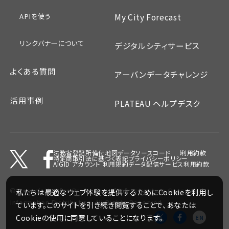
APIを使う
My City Forecast
リンクバナーについて
デジタルシティサービス
よくある質問
アーバンデータチャレンジ
活用事例
PLATEAU ヘルプデスク
法務省登記所備付地図データ
ソースコード
利用約款
特定商取引法に基づく表記
プライバシーポリシー
AIGID アカウント 利用規約
データ配信サービス利用約款
©
Association for Promotion of Infrastructure Geospatial
私たちは最適なウェブ体験を提供するためにCookieを利用し
Information Distribution.
All Rights Reserved.
ています。このサイトを引き続き閲覧することで、あなたは
Cookieの使用に同意していることになります。
EN