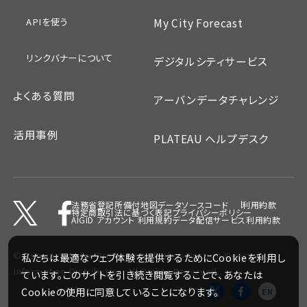
APIを使う
My City Forecast
リンクバナーについて
デジタルシティサービス
よくある質問
アーバンデータチャレンジ
活用事例
PLATEAU ヘルプデスク
法務省登記所備付地図データ
ソースコード
利用約款
特定商取引法に基づく表記
プライバシーポリシー
AIGID アカウント 利用規約
データ配信サービス利用約款
©
Association for Promotion of Infrastructure Geospatial
私たちは最適なウェブ体験を提供するためにCookieを利用し
Information Distribution.
All Rights Reserved.
ています。このサイトを引き続き閲覧することで、あなたは
Cookieの使用に同意していることになります。
EN