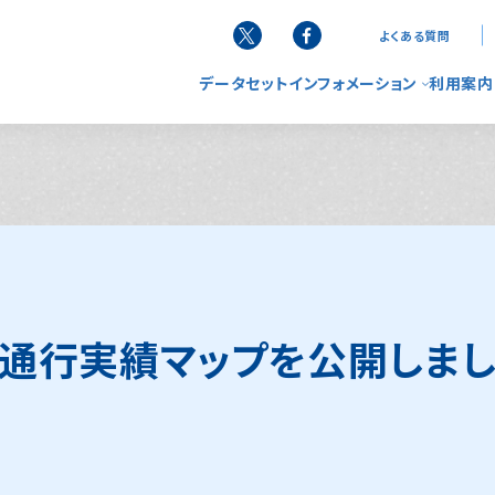
よくある質問
データセット
インフォメーション
利用案内
お知らせ
G空間
データ
サービ
ニュースレター
使い方
リーフレット
FAQ（
雨 通行実績マップを公開しま
活用事