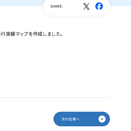
SHARE:
デジタル裾野協議会
デジタル竹原研究会
通行実績マップを作成しました。
PLATEAUアカデミー
PLATEAU ヘルプデスク
次の記事へ