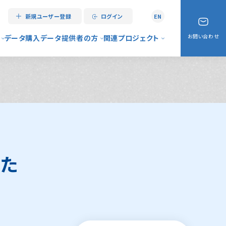
新規ユーザー登録
ログイン
EN
お問い合わせ
データ購入
データ提供者の方
関連プロジェクト
情報センターとは
データ登録手順
リアルタイム災害情報
ス案内
大規模データの取り扱いについて
My City Report
（マニュアル）
データ登録代行サービス
My City Construction
よくある質問）
My City Forecast
した
例
デジタルシティサービス
アーバンデータチャレンジ
デジタル南砺協議会