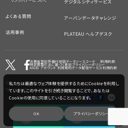
リンクバナーについて
デジタルシティサービス
よくある質問
アーバンデータチャレンジ
活用事例
PLATEAU ヘルプデスク
法務省登記所備付地図データ
ソースコード
利用約款
特定商取引法に基づく表記
プライバシーポリシー
AIGID アカウント 利用規約
データ配信サービス利用約款
©
Association for Promotion of Infrastructure Geospatial
私たちは最適なウェブ体験を提供するためにCookieを利用し
Information Distribution.
All Rights Reserved.
ています。このサイトを引き続き閲覧することで、あなたは
Cookieの使用に同意していることになります。
EN
OK
プライバシーポリシー
マニュアル
FAQ