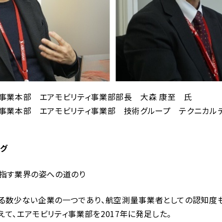
空事業本部 エアモビリティ事業部部長 大森 康至 氏
空事業本部 エアモビリティ事業部 技術グループ テクニカル
ング
目指す業界の姿への道のり
数少ない企業の一つであり、航空測量事業者としての認知度も
て、エアモビリティ事業部を2017年に発足した。