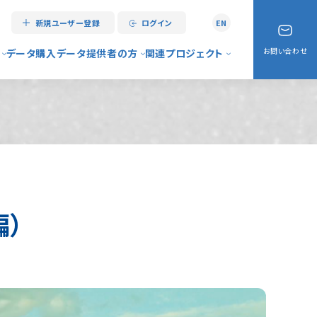
新規ユーザー登録
ログイン
EN
お問い合わせ
データ購入
データ提供者の方
関連プロジェクト
情報センターとは
データ登録手順
リアルタイム災害情報
ス案内
大規模データの取り扱いについて
My City Report
（マニュアル）
データ登録代行サービス
My City Construction
よくある質問）
My City Forecast
編）
例
デジタルシティサービス
アーバンデータチャレンジ
デジタル南砺協議会