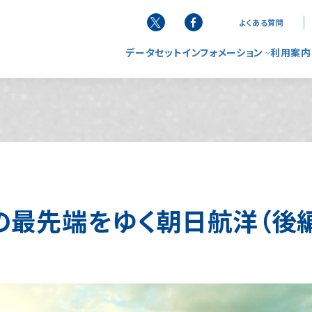
よくある質問
データセット
インフォメーション
利用案内
お知らせ
G空間
データ
サービ
ニュースレター
使い方
リーフレット
FAQ（
の最先端をゆく朝日航洋（後
活用事