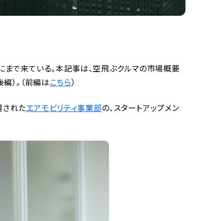
にまで来ている。本記事は、空飛ぶクルマの市場概要
編）。（前編は
こちら
）
置された
エアモビリティ事業部
の、スタートアップメン