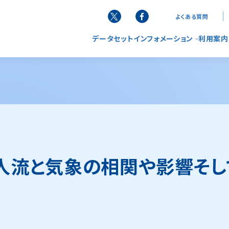
よくある質問
データセット
インフォメーション
利用案内
お知らせ
G空間
データ
サービ
ニュースレター
使い方
リーフレット
FAQ（
人流と気象の相関や影響そし
活用事