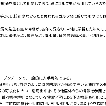
限度値を境として相関しており、既にゴルフ場が採用しているの
響等が、比較的少なかったと言われるゴルフ場に於いてもやは
状況の発生有無や時期が、各年で異なり、単純に学習した年の
数は、最低気温、最高気温、降水量、瞬間最高降水量、平均風速
ープンデータで、一般的に入手可能である。
証を行う際、前述のように時間的粒度が極めて高い気象庁アメ
案の可視化に大いに活用出来き、その他媒体からの情報を参照さ
年益々標準解析となっている機械学習による予測検証も可能とし
して時間粒度(分別、時間別、日別、週別、月別、年別)や空間粒