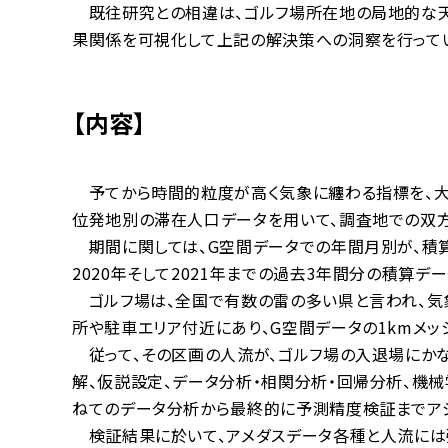
既往研究との相違は、ゴルフ場所在地の局地的な天気
果関係を可視化して上記の解決策への洞察を行って
【内容】
予てから時間的粒度が高く気象に纏わる指標を、大
位発地別の滞在人口データを用いて、調査地での双
期間に関しては、G空間データでの年間月別が、積算に
2020年そして2021年までの過去3年間分の積算デ
ゴルフ場は、全国で有数の雷の多い県と言われ、気
所や駐車エリア付近にあり、G空間データの1kmメッ
従って、その区画の人流が、ゴルフ場の入退場にかな
解、仮説設定、データ分析・相関分析・回帰分析、機械学
ねてのデータ分析から最終的に予測精度検証までア
検証結果に於いて、アメダスデータ各種と人流には