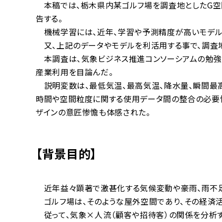
本稿では、栃木県内某ゴルフ場を調査地としたG空
告する。
機械学習には、近年、学習や予測精度が高いモデル
又、上記のデータやモデルを利活用する事で、調査
本調査は、気象ビジネス推進コンソーシアムの勉強
産業利用を目論んだ。
説明変数は、最低気温、最高気温、降水量、瞬間最高
時間や空間粒度に関する使用データ間の整合の必要
ザインの意匠惨憺も体感された。
【背景目的】
近年益々顕著で激甚化する気候変動や豪雨、雨不足
ゴルフ場は、そのような屋外空間であり、その経済活
従って、気象×人流（顧客や招待客）の関係を分析す