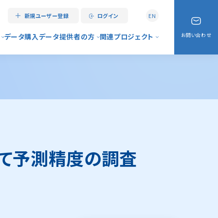
新規ユーザー登録
ログイン
EN
お問い合わせ
データ購入
データ提供者の方
関連プロジェクト
情報センターとは
データ登録手順
リアルタイム災害情報
ス案内
大規模データの取り扱いについて
My City Report
（マニュアル）
データ登録代行サービス
My City Construction
よくある質問）
My City Forecast
て予測精度の調査
例
デジタルシティサービス
アーバンデータチャレンジ
デジタル南砺協議会