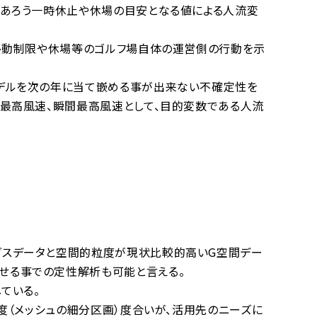
であろう一時休止や休場の目安となる値による人流変
り移動制限や休場等のゴルフ場自体の運営側の行動を示
モデルを次の年に当て嵌める事が出来ない不確定性を
、最高風速、瞬間最高風速として、目的変数である人流
ダスデータと空間的粒度が現状比較的高いG空間デー
せる事での定性解析も可能と言える。
ている。
度（メッシュの細分区画）度合いが、活用先のニーズに