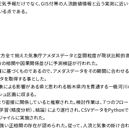
予報だけでなく、GIS付帯の人流数値情報と云う実測に近い
いる点である。
方全て揃えた気象庁アメダスデータと空間粒度が現状比較的高い
方の相関や因果関係並びに予測検証が行われた。
基づくものであるので、アメダスデータをその期間に合わせる事と
ータを取得する事とした。
象による影響がある県と思われる栃木県内を貫通する一級河川
シュ区画に収まる。
り密接に関係していると推察された。検討作業は、７つのフロー
習（精度分析）、結論）により遂行され、CSVデータをPytho
ジャイルに実施された。
強い正相関の存在が認められた。従って、人流と気象の掛け合わ