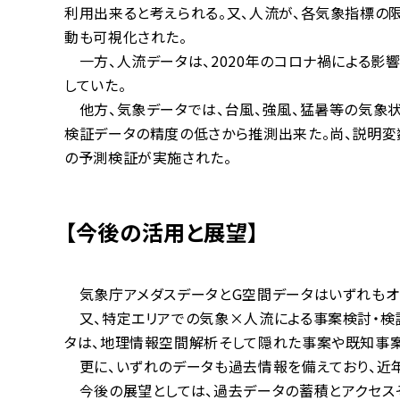
利用出来ると考えられる。又、人流が、各気象指標の
動も可視化された。
一方、人流データは、2020年のコロナ禍による影
していた。
他方、気象データでは、台風、強風、猛暑等の気象
検証データの精度の低さから推測出来た。尚、説明変
の予測検証が実施された。
【今後の活用と展望】
気象庁アメダスデータとG空間データはいずれもオ
又、特定エリアでの気象×人流による事案検討・検
タは、地理情報空間解析そして隠れた事案や既知事
更に、いずれのデータも過去情報を備えており、近
今後の展望としては、過去データの蓄積とアクセスそ