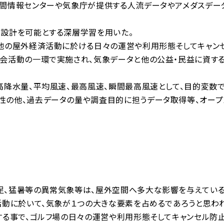
間情報センターや気象庁が提供する人流データやアメダスデー
設計を可能とする深層学習を用いた。
地の屋外経済活動に於ける日々の運営や利用形態そしてキャン
会活動の一環で実施され、気象データと他の公益・民益に資す
降水量、平均風速、最高風速、瞬間最高風速として、目的変数
性の他、過去データの量や調査目的に担うデータ取得等、オープ
、猛暑等の異常気象等は、屋外空間へ多大な影響を与えている
動に於いて、気象が１つの大きな要素を占めるであろうと思われ
る事で、ゴルフ場の日々の運営や利用形態そしてキャンセル防