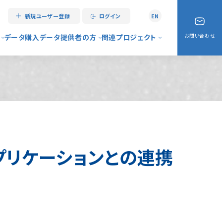
新規ユーザー登録
ログイン
EN
お問い合わせ
データ購入
データ提供者の方
関連プロジェクト
情報センターとは
データ登録手順
リアルタイム災害情報
ス案内
大規模データの取り扱いについて
My City Report
（マニュアル）
データ登録代行サービス
My City Construction
よくある質問）
My City Forecast
プリケーションとの連携
例
デジタルシティサービス
アーバンデータチャレンジ
デジタル南砺協議会