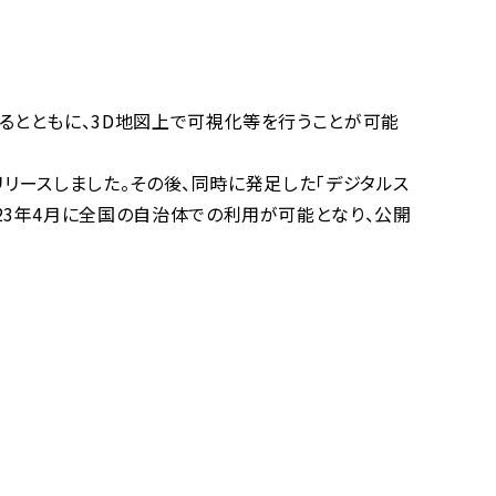
デジタル裾野協議会
デジタル竹原研究会
るとともに、3D地図上で可視化等を行うことが可能
PLATEAUアカデミー
リリースしました。その後、同時に発足した「デジタルス
PLATEAU ヘルプデスク
23年4月に全国の自治体での利用が可能となり、公開