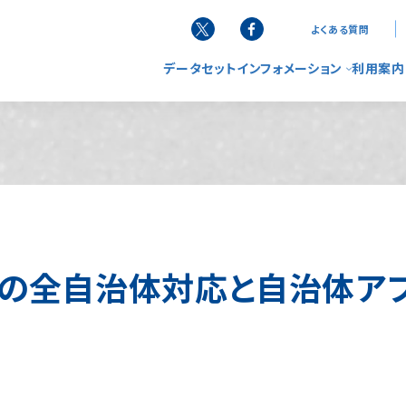
よくある質問
データセット
インフォメーション
利用案内
お知らせ
G空間
データ
サービ
ニュースレター
使い方
リーフレット
FAQ（
スの全自治体対応と自治体ア
活用事